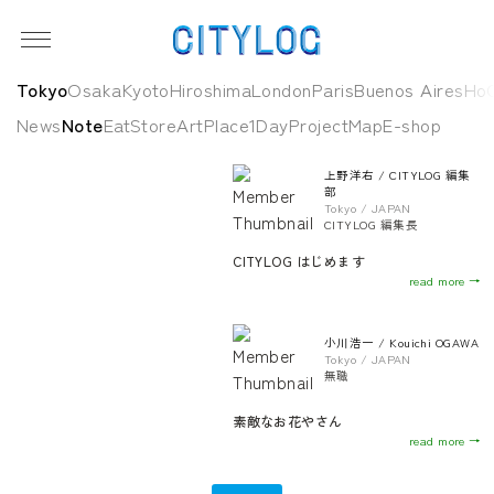
Tokyo
Osaka
Kyoto
Hiroshima
London
Paris
Buenos Aires
HoC
News
Note
Eat
Store
Art
Place
1Day
Project
Map
E-shop
上野洋右 / CITYLOG 編集
部
Tokyo / JAPAN
CITYLOG 編集長
CITYLOG はじめます
read more →
小川浩一 / Kouichi OGAWA
Tokyo / JAPAN
無職
素敵なお花やさん
read more →