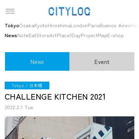
Tokyo
Osaka
Kyoto
Hiroshima
London
Paris
Buenos Aires
HoC
News
Note
Eat
Store
Art
Place
1Day
Project
Map
E-shop
News
Event
Tokyo / 日本橋
CHALLENGE KITCHEN 2021
2022.2.1 Tue