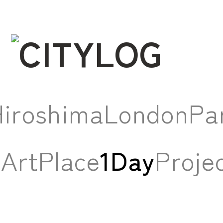
iroshima
London
Pa
e
Art
Place
1Day
Proje