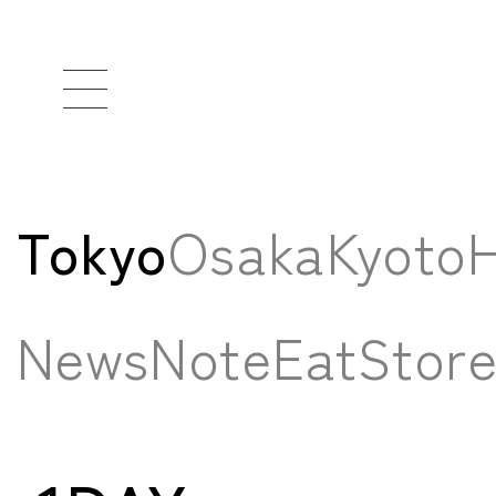
Tokyo
Osaka
Kyoto
H
News
Note
Eat
Stor